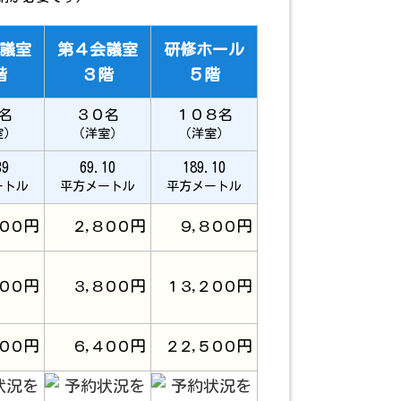
議室
第４会議室
研修ホール
階
３階
５階
名
３０名
１０８名
室）
（洋室）
（洋室）
39
69.10
189.10
ートル
平方メートル
平方メートル
円
円
円
００
２,８００
９,８００
円
円
円
００
３,８００
１３,２００
円
円
円
００
６,４００
２２,５００