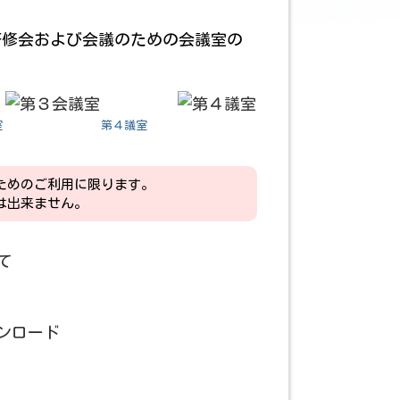
研修会および会議のための会議室の
室
第４議室
ためのご利用に限ります。
は出来ません。