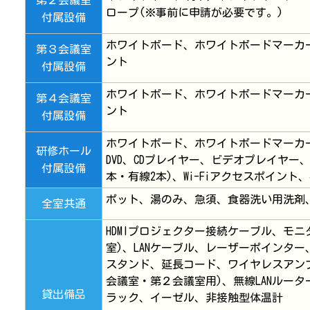
第２会議室
ロープ(※事前に申請が必要です。)
付属設備
ホワイトボード、ホワイトボードマーカー、
第３会議室
ント
付属設備
ホワイトボード、ホワイトボードマーカー、
第４会議室
ント
付属設備
ホワイトボード、ホワイトボードマーカ
研修ホール
DVD、CDプレイヤー、ビデオプレイヤー、
付属設備
本・有線2本)、Wi-Fiアクセスポイント
ポット、湯のみ、急須、食器洗い用洗剤
全室共通
HDMIプロジェクター接続ケーブル、モ
室)、LANケーブル、レーザーポインター
スタンド、延長コード、ワイヤレスアンプ
会議室・第２会議室用)、無線LANルータ
貸出備品
ラック、イーゼル、非接触型体温計