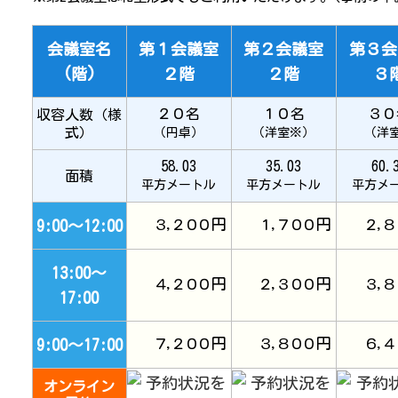
会議室名
第１会議室
第２会議室
第３会
(階)
２階
２階
３
２０名
１０名
３０
収容人数（様
式）
（円卓）
（洋室※）
（洋
58.03
35.03
60.
面積
平方メートル
平方メートル
平方メ
円
円
9:00～12:00
３,２００
１,７００
２,８
13:00～
円
円
４,２００
２,３００
３,８
17:00
円
円
9:00～17:00
７,２００
３,８００
６,４
オンライン